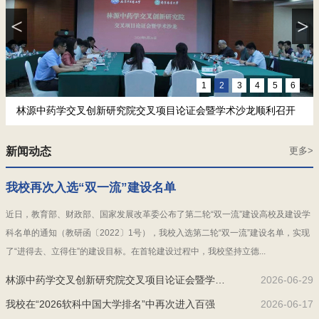
<
>
1
2
3
4
5
6
林源中药学交叉创新研究院交叉项目论证会暨学术沙龙顺利召开
新闻动态
更多>
我校再次入选“双一流”建设名单
近日，教育部、财政部、国家发展改革委公布了第二轮“双一流”建设高校及建设学
科名单的通知（教研函〔2022〕1号），我校入选第二轮“双一流”建设名单，实现
了“进得去、立得住”的建设目标。在首轮建设过程中，我校坚持立德...
林源中药学交叉创新研究院交叉项目论证会暨学术沙龙顺利召...
2026-06-29
我校在“2026软科中国大学排名”中再次进入百强
2026-06-17